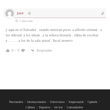
jose
5 años atrás
y aqui en el Salvador , cuando meteran preso a alfredo cristiani , a
los daboud, a los siman , a la señora brizuela , vilma de escobar
y………a los de la sala actual , fiscal arenero
0
0
Responder
Nacionales
Internacionales
Entrevistas
Empresarial
Opinión
Cultura
Deportes
Jet Set
Curiosidades