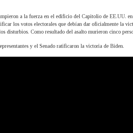
mpieron a la fuerza en el edificio del Capitolio de EE.UU. en
ficar los votos electorales que debían dar oficialmente la vict
 disturbios. Como resultado del asalto murieron cinco person
presentantes y el Senado ratificaron la victoria de Biden.