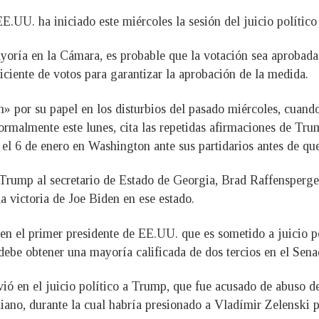
.UU. ha iniciado este miércoles la sesión del juicio polític
oría en la Cámara, es probable que la votación sea aprobada.
iciente de votos para garantizar la aprobación de la medida.
» por su papel en los disturbios del pasado miércoles, cuando 
 formalmente este lunes, cita las repetidas afirmaciones de Tr
l 6 de enero en Washington ante sus partidarios antes de que 
rump al secretario de Estado de Georgia, Brad Raffensperger, 
a victoria de Joe Biden en ese estado.
 en el primer presidente de EE.UU. que es sometido a juicio p
 debe obtener una mayoría calificada de dos tercios en el Se
ó en el juicio político a Trump, que fue acusado de abuso de
ano, durante la cual habría presionado a Vladímir Zelenski p