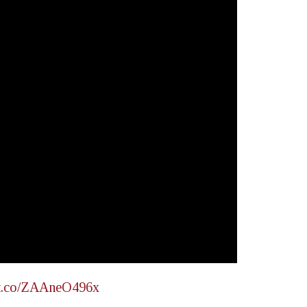
//t.co/ZAAneO496x