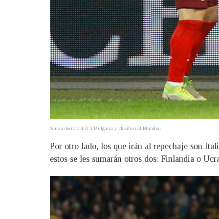
Suiza derrotó 4-0 a Bulgaria y clasificó al Mundial
Por otro lado, los que irán al repechaje son It
estos se les sumarán otros dos: Finlandia o Uc