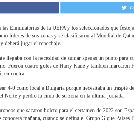
Co
en las Eliminatorias de la UEFA y los seleccionados que festej
omo líderes de sus zonas y se clasificaron al Mundial de Qatar
 y deberá jugar el repechaje.
e llegaba con la necesidad de sumar apenas un punto para cu
arino. Fueron cuatro goles de Harry Kane y también marcaro
 en contra.
olear 4-0 como local a Bulgaria porque necesitaba un traspié d
el Norte y perdió la cima de su zona en la última jornada.
uropeos que sacaron boleto para el certamen de 2022 son Espa
se conocerá mañana, cuando se defina el Grupo G que Países 