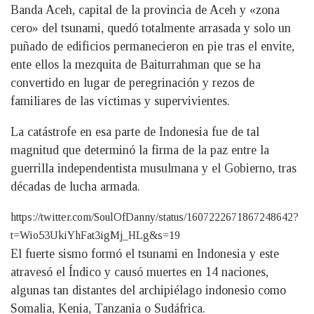
Banda Aceh, capital de la provincia de Aceh y «zona
cero» del tsunami, quedó totalmente arrasada y solo un
puñado de edificios permanecieron en pie tras el envite,
ente ellos la mezquita de Baiturrahman que se ha
convertido en lugar de peregrinación y rezos de
familiares de las víctimas y supervivientes.
La catástrofe en esa parte de Indonesia fue de tal
magnitud que determinó la firma de la paz entre la
guerrilla independentista musulmana y el Gobierno, tras
décadas de lucha armada.
https://twitter.com/SoulOfDanny/status/1607222671867248642?
t=Wio53UkiYhFat3igMj_HLg&s=19
El fuerte sismo formó el tsunami en Indonesia y este
atravesó el Índico y causó muertes en 14 naciones,
algunas tan distantes del archipiélago indonesio como
Somalia, Kenia, Tanzania o Sudáfrica.