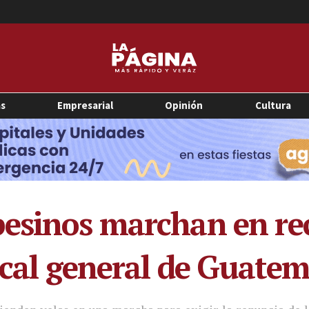
as
Empresarial
Opinión
Cultura
esinos marchan en re
iscal general de Guate