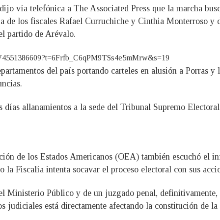
ijo vía telefónica a The Associated Press que la marcha busc
ia de los fiscales Rafael Curruchiche y Cinthia Monterroso y d
l partido de Arévalo.
3926274551386609?t=6Frfb_C6qPM9TSs4e5mMrw&s=19
partamentos del país portando carteles en alusión a Porras y l
uncias.
os días allanamientos a la sede del Tribunal Supremo Electora
ción de los Estados Americanos (OEA) también escuchó el inf
o la Fiscalía intenta socavar el proceso electoral con sus accio
 Ministerio Público y de un juzgado penal, definitivamente, a
os judiciales está directamente afectando la constitución de l