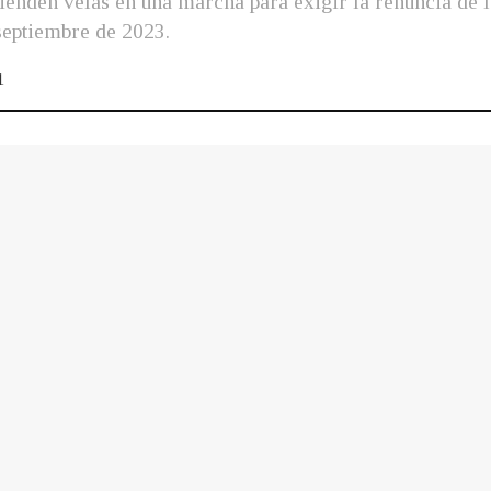
enden velas en una marcha para exigir la renuncia de l
septiembre de 2023.
1