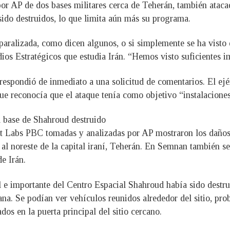
or AP de dos bases militares cerca de Teherán, también atacada
n sido destruidos, lo que limita aún más su programa.
paralizada, como dicen algunos, o si simplemente se ha visto 
udios Estratégicos que estudia Irán. “Hemos visto suficientes
espondió de inmediato a una solicitud de comentarios. El ejér
ue reconocía que el ataque tenía como objetivo “instalaciones
a base de Shahroud destruido
net Labs PBC tomadas y analizadas por AP mostraron los daño
al noreste de la capital iraní, Teherán. En Semnan también se
de Irán.
 e importante del Centro Espacial Shahroud había sido destrui
na. Se podían ver vehículos reunidos alrededor del sitio, pr
os en la puerta principal del sitio cercano.