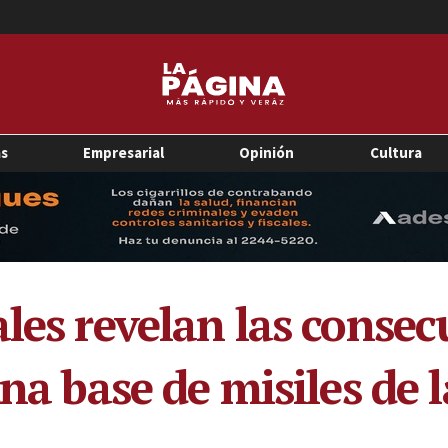
as
Empresarial
Opinión
Cultura
les revelan las consec
una base de misiles de 