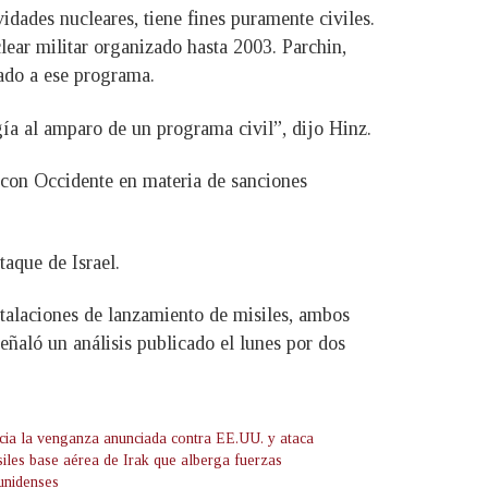
dades nucleares, tiene fines puramente civiles.
ear militar organizado hasta 2003. Parchin,
lado a ese programa.
gía al amparo de un programa civil”, dijo Hinz.
 con Occidente en materia de sanciones
taque de Israel.
nstalaciones de lanzamiento de misiles, ambos
señaló un análisis publicado el lunes por dos
nicia la venganza anunciada contra EE.UU. y ataca
siles base aérea de Irak que alberga fuerzas
unidenses