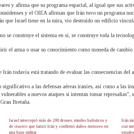
es y afirma que su programa espacial, al igual que sus activi
dounidenses y el OIEA afirman que Irán tuvo un programa nucl
n que Israel tiene en la mira, vio destruido un edificio vincu
no se construye el sistema en sí, se construye toda la tecnolo
quirir el arma o usar su conocimiento como moneda de cambio
ue Irán todavía está tratando de evaluar las consecuencias del a
significativo a las defensas aéreas iraníes, así como a las i
 vulnerables a nuevos ataques si intentan tomar represalias”, 
 Gran Bretaña.
Israel interceptó más de 200 drones, misiles balísticos y
Irán i
de crucero que lanzó Irán y confirmó daños menores en
con mi
una base militar
estado