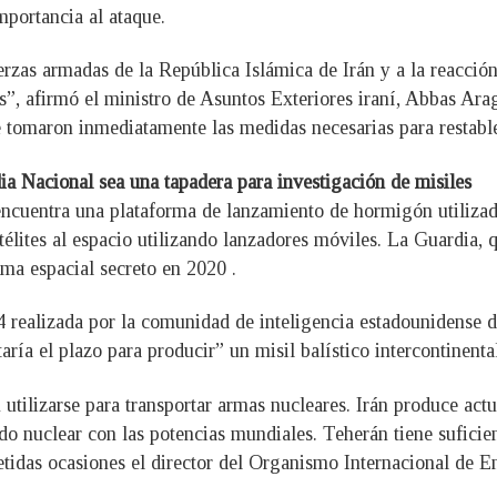
importancia al ataque.
uerzas armadas de la República Islámica de Irán y a la reacció
os”, afirmó el ministro de Asuntos Exteriores iraní, Abbas Ar
e tomaron inmediatamente las medidas necesarias para restable
 Nacional sea una tapadera para investigación de misiles
 encuentra una plataforma de lanzamiento de hormigón utiliza
télites al espacio utilizando lanzadores móviles. La Guardia, 
ma espacial secreto en 2020 .
realizada por la comunidad de inteligencia estadounidense di
aría el plazo para producir” un misil balístico intercontinenta
 utilizarse para transportar armas nucleares. Irán produce act
rdo nuclear con las potencias mundiales. Teherán tiene sufici
epetidas ocasiones el director del Organismo Internacional de 