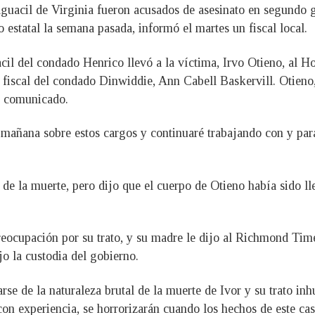
alguacil de Virginia fueron acusados de asesinato en segundo
o estatal la semana pasada, informó el martes un fiscal local.
acil del condado Henrico llevó a la víctima, Irvo Otieno, al Ho
 fiscal del condado Dinwiddie, Ann Cabell Baskervill. Otieno
n comunicado.
a mañana sobre estos cargos y continuaré trabajando con y para
 de la muerte, pero dijo que el cuerpo de Otieno había sido l
eocupación por su trato, y su madre le dijo al Richmond Time
o la custodia del gobierno.
rse de la naturaleza brutal de la muerte de Ivor y su trato in
 con experiencia, se horrorizarán cuando los hechos de este c