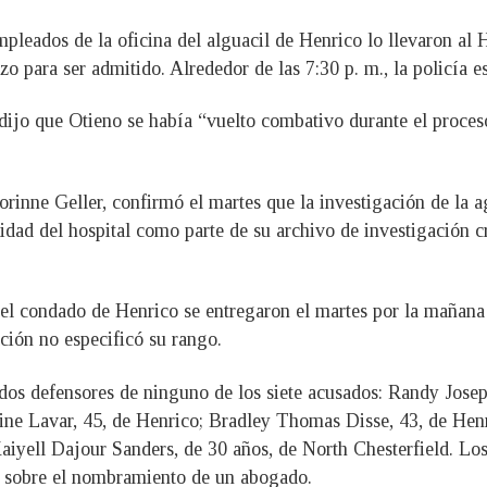
pleados de la oficina del alguacil de Henrico lo llevaron al H
o para ser admitido. Alrededor de las 7:30 p. m., la policía e
es dijo que Otieno se había “vuelto combativo durante el proce
orinne Geller, confirmó el martes que la investigación de la a
ridad del hospital como parte de su archivo de investigación 
del condado de Henrico se entregaron el martes por la mañana
ación no especificó su rango.
ados defensores de ninguno de los siete acusados: Randy Jos
ne Lavar, 45, de Henrico; Bradley Thomas Disse, 43, de Henr
iyell Dajour Sanders, de 30 años, de North Chesterfield. Lo
an sobre el nombramiento de un abogado.