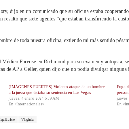
ory, dijo en un comunicado que su oficina estaba cooperando 
n resaltó que siete agentes “que estaban transfiriendo la cust
mbre de toda nuestra oficina, extiendo mi más sentido pésame
del Médico Forense en Richmond para su examen y autopsia, s
tas de AP a Geller, quien dijo que no podía divulgar ninguna
(IMÁGENES FUERTES) Violento ataque de un hombre
Fuga d
a la jueza que dictaba su sentencia en Las Vegas
persona
jueves, 4 enero 2024 6:39 AM
jueves
En «Internacionales»
En «In
iquiátrico
Virginia