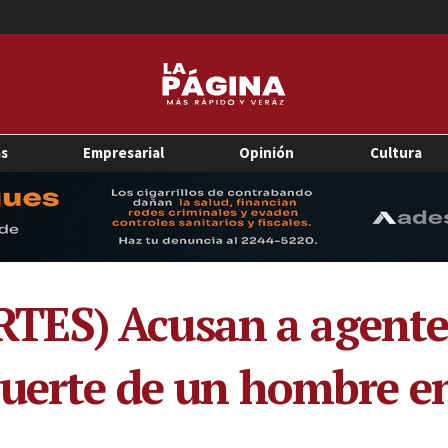
as
Empresarial
Opinión
Cultura
ES) Acusan a agentes 
muerte de un hombre en