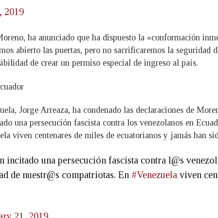
, 2019
oreno, ha anunciado que ha dispuesto la «conformación inmedi
mos abierto las puertas, pero no sacrificaremos la seguridad 
ibilidad de crear un permiso especial de ingreso al país.
Ecuador
zuela, Jorge Arreaza, ha condenado las declaraciones de Moren
tado una persecución fascista contra los venezolanos en Ecua
ela viven centenares de miles de ecuatorianos y jamás han sid
n incitado una persecución fascista contra l@s venez
dad de nuestr@s compatriotas. En
#Venezuela
viven cen
ary 21, 2019