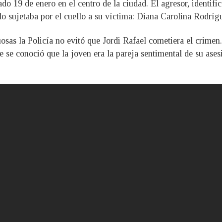
do 19 de enero en el centro de la ciudad. El agresor, identif
o sujetaba por el cuello a su víctima: Diana Carolina Rodríg
osas la Policía no evitó que Jordi Rafael cometiera el crimen
de se conoció que la joven era la pareja sentimental de su ase