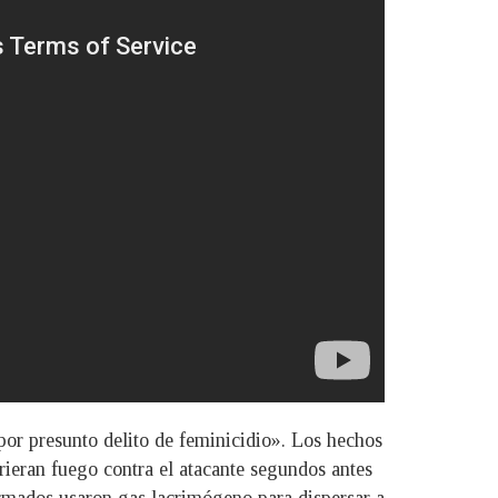
or presunto delito de feminicidio». Los hechos
rieran fuego contra el atacante segundos antes
formados usaron gas lacrimógeno para dispersar a