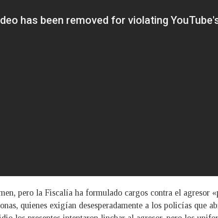
n, pero la Fiscalía ha formulado cargos contra el agresor «p
sonas, quienes exigían desesperadamente a los policías que ab
idio los presentes intentaron linchar al agresor, pero los uni