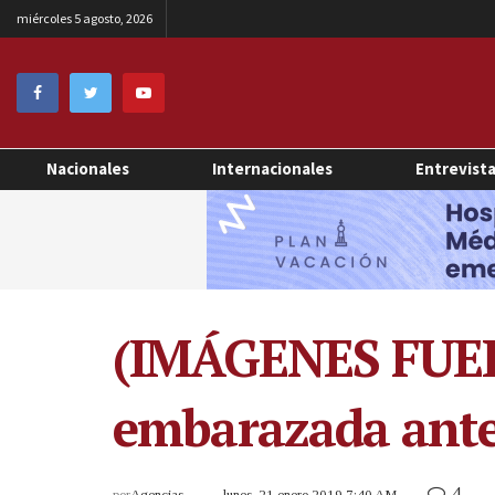
miércoles 5 agosto, 2026
Nacionales
Internacionales
Entrevist
(IMÁGENES FUER
embarazada ante 
4
por
Agencias
lunes, 21 enero 2019 7:40 AM