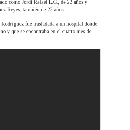
icado como Jordi Rafael L.G., de 22 años y
uez Reyes, también de 22 años.
. Rodríguez fue trasladada a un hospital donde
sino y que se encontraba en el cuarto mes de