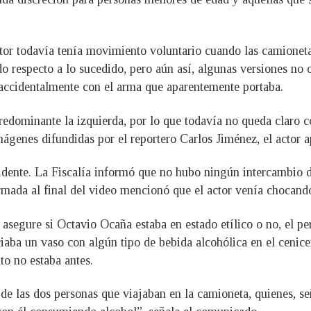
ctor todavía tenía movimiento voluntario cuando las camionetas
 respecto a lo sucedido, pero aún así, algunas versiones no of
 accidentalmente con el arma que aparentemente portaba.
dominante la izquierda, por lo que todavía no queda claro có
mágenes difundidas por el reportero Carlos Jiménez, el actor 
idente. La Fiscalía informó que no hubo ningún intercambio d
rmada al final del video mencionó que el actor venía chocando
asegure si Octavio Ocaña estaba en estado etílico o no, el p
iaba un vaso con algún tipo de bebida alcohólica en el cenic
to no estaba antes.
io de las dos personas que viajaban en la camioneta, quienes, 