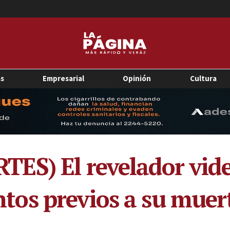
as
Empresarial
Opinión
Cultura
ES) El revelador vide
os previos a su muer