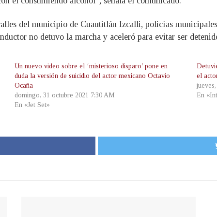
 con él consumiendo alcohol”, señala el comunicado.
calles del municipio de Cuautitlán Izcalli, policías municipale
nductor no detuvo la marcha y aceleró para evitar ser detenido
Un nuevo video sobre el ‘misterioso disparo’ pone en
Detuvi
duda la versión de suicidio del actor mexicano Octavio
el act
Ocaña
jueves
domingo, 31 octubre 2021 7:30 AM
En «In
En «Jet Set»