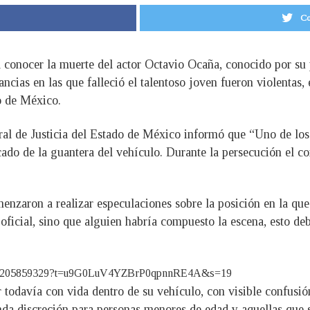
Co
a conocer la muerte del actor Octavio Ocaña, conocido por su
ncias en las que falleció el talentoso joven fueron violentas,
do de México.
ral de Justicia del Estado de México informó que “Uno de lo
do de la guantera del vehículo. Durante la persecución el con
nzaron a realizar especulaciones sobre la posición en la que 
oficial, sino que alguien habría compuesto la escena, esto deb
584063205859329?t=u9G0LuV4YZBrP0qpnnRE4A&s=19
r todavía con vida dentro de su vehículo, con visible confusión
enda discreción para personas menores de edad y aquellas que 