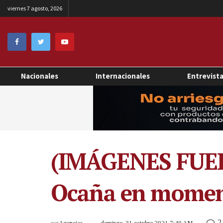
viernes 7 agosto, 2026
Nacionales
Internacionales
Entrevist
(IMÁGENES FUERT
Ocaña en moment
2
por
Agencias
domingo, 31 octubre 2021 7:40 AM