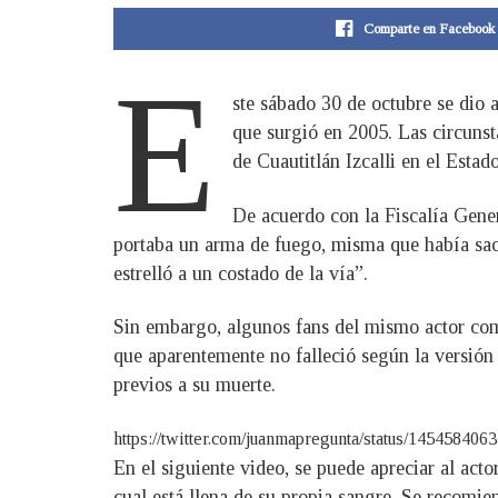
Comparte en Facebook
E
ste sábado 30 de octubre se dio 
que surgió en 2005. Las circunsta
de Cuautitlán Izcalli en el Esta
De acuerdo con la Fiscalía Gene
portaba un arma de fuego, misma que había saca
estrelló a un costado de la vía”.
Sin embargo, algunos fans del mismo actor come
que aparentemente no falleció según la versión 
previos a su muerte.
https://twitter.com/juanmapregunta/status/1454
En el siguiente video, se puede apreciar al acto
cual está llena de su propia sangre. Se recomi