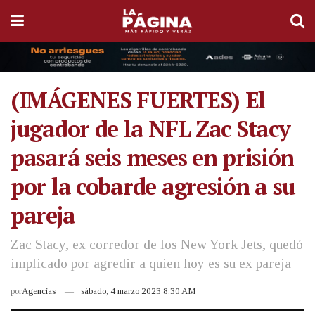
(IMÁGENES FUERTES) El
jugador de la NFL Zac Stacy
pasará seis meses en prisión
por la cobarde agresión a su
pareja
Zac Stacy, ex corredor de los New York Jets, quedó
implicado por agredir a quien hoy es su ex pareja
por
Agencias
sábado, 4 marzo 2023 8:30 AM