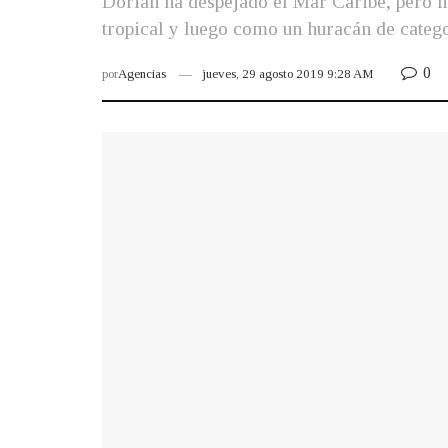
Dorian ha despejado el Mar Caribe, pero n
tropical y luego como un huracán de catego
0
por
Agencias
jueves, 29 agosto 2019 9:28 AM