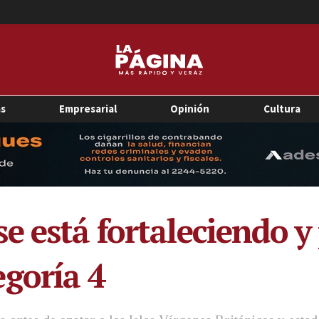
as
Empresarial
Opinión
Cultura
 está fortaleciendo y 
goría 4