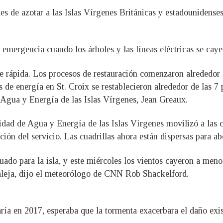
es de azotar a las Islas Vírgenes Británicas y estadounidense
emergencia cuando los árboles y las líneas eléctricas se cayer
e rápida. Los procesos de restauración comenzaron alrededor de
 de energía en St. Croix se restablecieron alrededor de las 7 
 Agua y Energía de las Islas Vírgenes, Jean Greaux.
idad de Agua y Energía de las Islas Vírgenes movilizó a las c
n del servicio. Las cuadrillas ahora están dispersas para abo
uado para la isla, y este miércoles los vientos cayeron a men
 aleja, dijo el meteorólogo de CNN Rob Shackelford.
a en 2017, esperaba que la tormenta exacerbara el daño existe