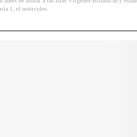
o antes de azotar a las Islas Vírgenes Británicas y es
ría 1, el miércoles.