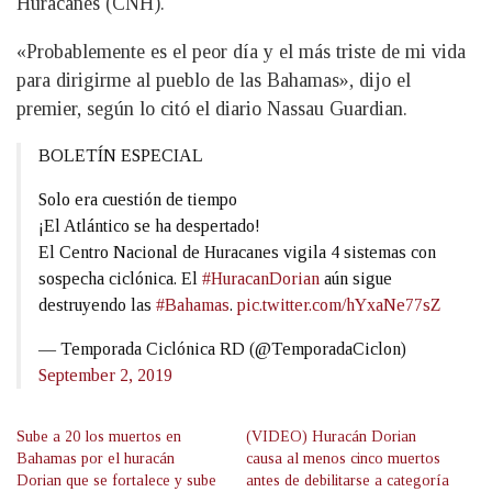
Huracanes (CNH).
«Probablemente es el peor día y el más triste de mi vida
para dirigirme al pueblo de las Bahamas», dijo el
premier, según lo citó el diario Nassau Guardian.
BOLETÍN ESPECIAL
Solo era cuestión de tiempo
¡El Atlántico se ha despertado!
El Centro Nacional de Huracanes vigila 4 sistemas con
sospecha ciclónica. El
#HuracanDorian
aún sigue
destruyendo las
#Bahamas
.
pic.twitter.com/hYxaNe77sZ
— Temporada Ciclónica RD (@TemporadaCiclon)
September 2, 2019
Sube a 20 los muertos en
(VIDEO) Huracán Dorian
Bahamas por el huracán
causa al menos cinco muertos
Dorian que se fortalece y sube
antes de debilitarse a categoría