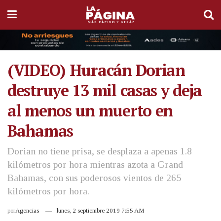
(VIDEO) Huracán Dorian
destruye 13 mil casas y deja
al menos un muerto en
Bahamas
Dorian no tiene prisa, se desplaza a apenas 1.8
kilómetros por hora mientras azota a Grand
Bahamas, con sus poderosos vientos de 265
kilómetros por hora.
por
Agencias
lunes, 2 septiembre 2019 7:55 AM