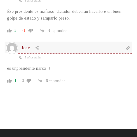
5 años atrás
Ése presidente es mafioso. dictador deberían hacerlo e un buen
golpe de estado y samparlo preso.
3
-1
Responder
Jose
5 años atrás
es unpresidente narco !!
1
0
Responder