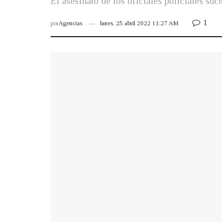
El asesinato de los oficiales policiales su
1
por
Agencias
lunes, 25 abril 2022 11:27 AM