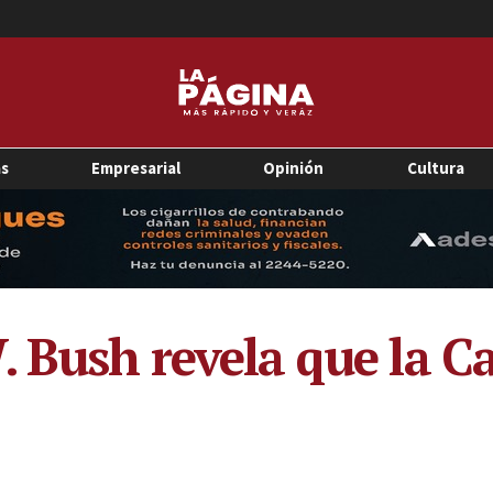
as
Empresarial
Opinión
Cultura
. Bush revela que la C