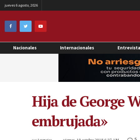
jueves 6 agosto, 2026
Nacionales
Internacionales
Entrevist
Hija de George W
embrujada»
5
por
Agencias
viernes, 19 octubre 2018 6:37 AM