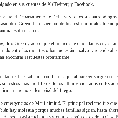
olgado en sus cuentas de X (Twitter) y Facebook.
orque el Departamento de Defensa y todos sus antropólogos f
sas», dijo Green. La dispersión de los restos mortales fue un
 animales domésticos.
n», dijo Green y acotó que el número de ciudadanos cuyo para
rado entre los muertos o los que están a salvo- asciende ahora
ran encontrar respuestas prontamente
ciudad real de Lahaina, con llamas que al parecer surgieron de
os siniestros más mortíferos de los últimos cien años en Estad
 afirman que no se les avisó del fuego.
 de emergencias de Maui dimitió. El principal reclamo fue que
bién hay molestia porque muchas familias siguen, hasta ahora
ólares en asistencia a las víctimas, según datos de la Casa B