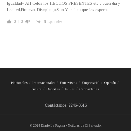
Igualdad= AH todos los HECHOS PRESENTES etc…buen dia y
Lealted,Firmeza, Disciplina,»Sino Ya saben que les espera»
0
0
Responder
Nacionales
Internacionales
Entrevistas
Empresarial
Opinión
Cultura
Deportes
Jet Set
Curiosidades
Contáctanos: 2246-0616
© 2024 Diario La Página - Noticias de El Salvador