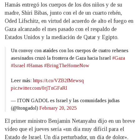
Hamás entregó los cuerpos de los dos niños y de su
madre, Shiri Bibas, junto con el de un cuarto rehén,
Oded Lifschitz, en virtud del acuerdo de alto el fuego en
Gaza alcanzado el mes pasado con el respaldo de
Estados Unidos y la mediación de Qatar y Egipto.
Un convoy con ataúdes con los cuerpos de cuatro rehenes
asesinados cruzó la frontera de Gaza hacia Israel
#Gaza
#Israel
#Hamas
#BringTheHomeNow
Leer más:
https://t.co/VZB2fMewsq
pic.twitter.com/0rjTnGFaRI
— ITON GADOL es Israel y las comunidades judias
(@Itongadol)
February 20, 2025
El primer ministro Benjamin Netanyahu dijo en un breve
vídeo que el jueves sería «un día muy difícil para el
Estado de Israel. Un día perturbador, un día de dolor».