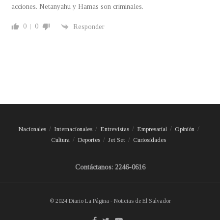
acciones. Netanyahu y Hamas son criminales.
0
0
Responder
Nacionales
Internacionales
Entrevistas
Empresarial
Opinión
Cultura
Deportes
Jet Set
Curiosidades
Contáctanos: 2246-0616
© 2024 Diario La Página - Noticias de El Salvador