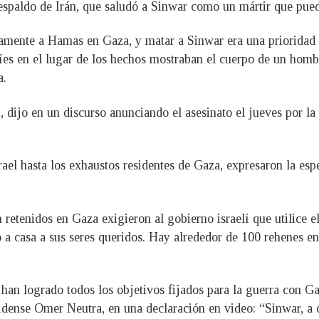
aldo de Irán, que saludó a Sinwar como un mártir que puede i
camente a Hamas en Gaza, y matar a Sinwar era una prioridad 
íes en el lugar de los hechos mostraban el cuerpo de un hombr
a.
, dijo en un discurso anunciando el asesinato el jueves por l
ael hasta los exhaustos residentes de Gaza, expresaron la esp
en retenidos en Gaza exigieron al gobierno israelí que utilice
so a casa a sus seres queridos. Hay alrededor de 100 rehenes en
han logrado todos los objetivos fijados para la guerra con Gaz
idense Omer Neutra, en una declaración en video: “Sinwar, a 