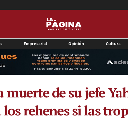
as
Empresarial
Opinión
Cultura
 muerte de su jefe Ya
 los rehenes si las trop