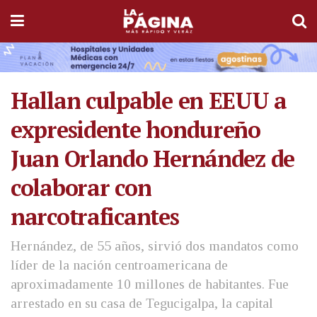
Hallan culpable en EEUU a
expresidente hondureño
Juan Orlando Hernández de
colaborar con
narcotraficantes
Hernández, de 55 años, sirvió dos mandatos como
líder de la nación centroamericana de
aproximadamente 10 millones de habitantes. Fue
arrestado en su casa de Tegucigalpa, la capital