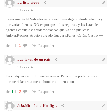
La lista sigue
2 años atrás
Seguramente El Salvador está siendo investigado desde adentro y
por varias fuentes, NO es por gusto los reportes y las listas de
agentes corruptos/ antidemocráticos que ya son públicos:
Anliker,Recinos, Araujo,Salgado,Guevara,Funes, Cerén, Castro ++
4
-1
Responder
Las leyes de un pais
2 años atrás
De cualquier cargo lo pueden acusar. Pero no de portar armas
porque si las tenia fue en honduras no en eeuu.
1
-3
Responder
JaJa,Mire Pues-No digo.