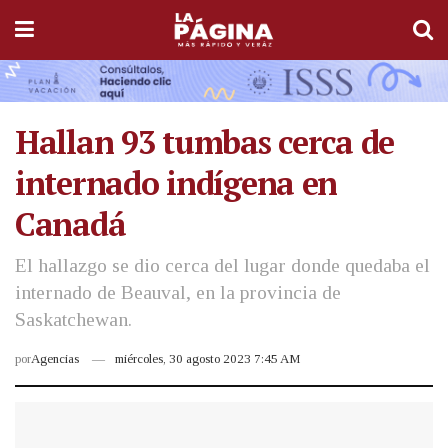
Hallan 93 tumbas cerca de
internado indígena en
Canadá
El hallazgo se dio cerca del lugar donde quedaba el
internado de Beauval, en la provincia de
Saskatchewan.
por
Agencias
miércoles, 30 agosto 2023 7:45 AM