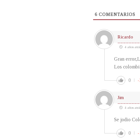
6
COMENTARIOS
Ricardo
4 años atrá
Gran error,L
Los colombia
0
-
Jim
4 años atrá
Se jodio Col
0
-