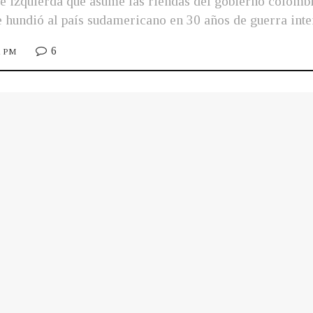
 izquierda que asume las riendas del gobierno colombia
hundió al país sudamericano en 30 años de guerra inte
6
32 PM