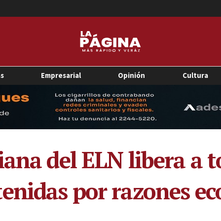
as
Empresarial
Opinión
Cultura
iana del ELN libera a 
tenidas por razones e