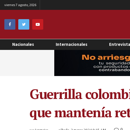
viernes 7 agosto, 2026
Nacionales
Internacionales
Entrevist
Guerrilla colomb
que mantenía re
0
por
Agencias
sábado, 2 marzo 2024 9:15 AM