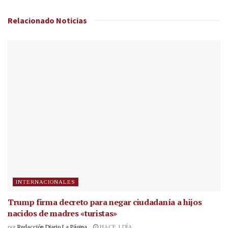
Relacionado
Noticias
INTERNACIONALES
Trump firma decreto para negar ciudadanía a hijos
nacidos de madres «turistas»
por
Redacción Diario La Página
HACE 1 DÍA