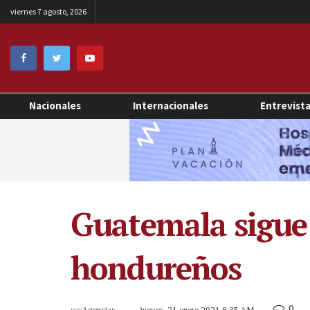
viernes 7 agosto, 2026
Nacionales
Internacionales
Entrevist
Guatemala sigue
hondureños
0
por
Agencias
jueves, 21 enero 2021 8:35 AM