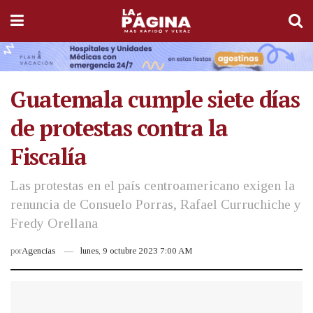
Guatemala cumple siete días
de protestas contra la
Fiscalía
Las protestas en el país centroamericano exigen la
renuncia de Consuelo Porras, Rafael Curruchiche y
Fredy Orellana
por
Agencias
lunes, 9 octubre 2023 7:00 AM