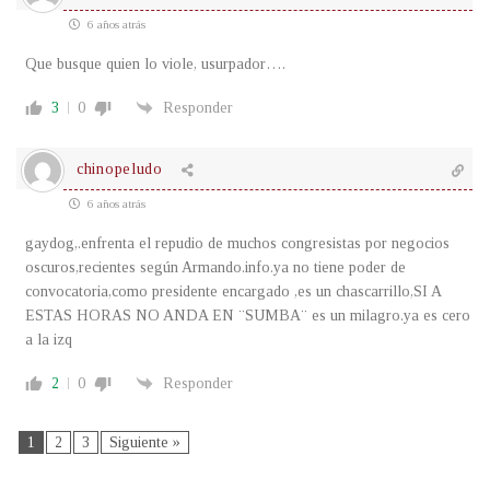
6 años atrás
Que busque quien lo viole, usurpador….
3
0
Responder
chinopeludo
6 años atrás
gaydog,.enfrenta el repudio de muchos congresistas por negocios
oscuros,recientes según Armando.info.ya no tiene poder de
convocatoria,como presidente encargado ,es un chascarrillo,SI A
ESTAS HORAS NO ANDA EN ¨SUMBA¨ es un milagro.ya es cero
a la izq
2
0
Responder
1
2
3
Siguiente »