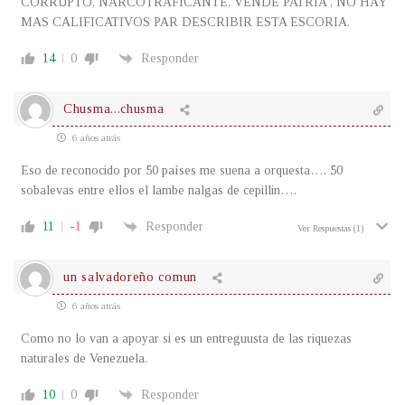
CORRUPTO, NARCOTRAFICANTE, VENDE PATRIA , NO HAY
MAS CALIFICATIVOS PAR DESCRIBIR ESTA ESCORIA.
14
0
Responder
Chusma...chusma
6 años atrás
Eso de reconocido por 50 países me suena a orquesta…. 50
sobalevas entre ellos el lambe nalgas de cepillin….
11
-1
Responder
Ver Respuestas
(1)
un salvadoreño comun
6 años atrás
Como no lo van a apoyar si es un entreguusta de las riquezas
naturales de Venezuela.
10
0
Responder