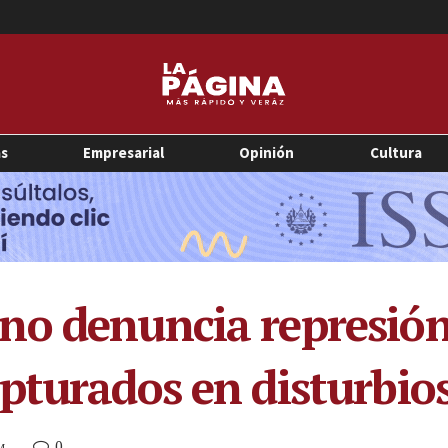
as
Empresarial
Opinión
Cultura
no denuncia represión
pturados en disturbios
0
M