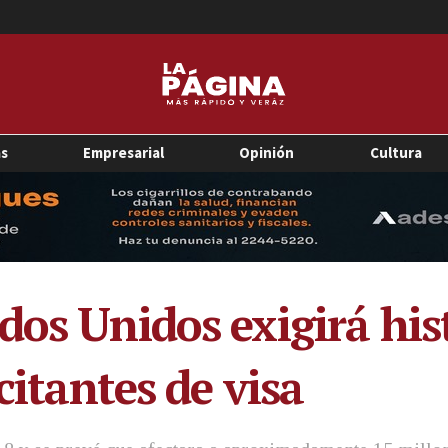
as
Empresarial
Opinión
Cultura
os Unidos exigirá hist
citantes de visa