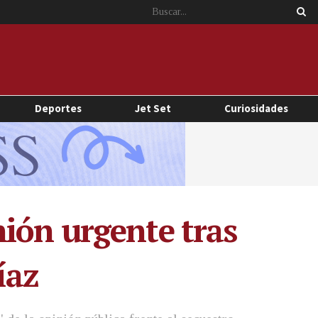
Deportes
Jet Set
Curiosidades
ión urgente tras
íaz