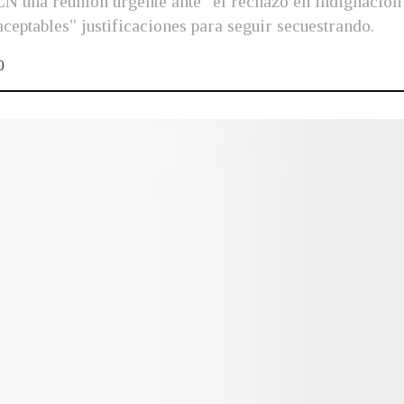
 una reunión urgente ante "el rechazo en indignación" 
aceptables" justificaciones para seguir secuestrando.
0