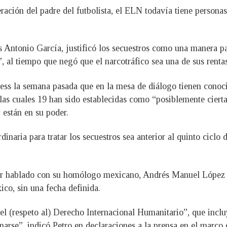
eración del padre del futbolista, el ELN todavía tiene persona
 Antonio García, justificó los secuestros como una manera pa
al tiempo que negó que el narcotráfico sea una de sus rentas 
ress la semana pasada que en la mesa de diálogo tienen conoc
las cuales 19 han sido establecidas como “posiblemente ciert
 están en su poder.
inaria para tratar los secuestros sea anterior al quinto ciclo 
ber hablado con su homólogo mexicano, Andrés Manuel López O
co, sin una fecha definida.
el (respeto al) Derecho Internacional Humanitario”, que incl
narse”, indicó Petro en declaraciones a la prensa en el marc