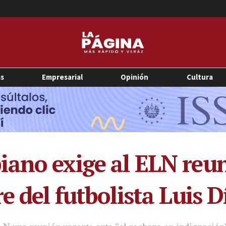
as
Empresarial
Opinión
Cultura
ano exige al ELN reun
e del futbolista Luis D