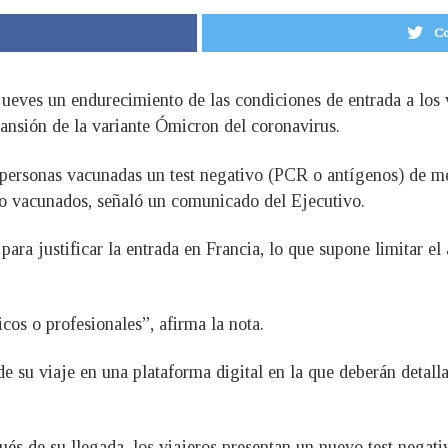
Co
jueves un endurecimiento de las condiciones de entrada a los
pansión de la variante Ómicron del coronavirus.
s personas vacunadas un test negativo (PCR o antígenos) de me
no vacunados, señaló un comunicado del Ejecutivo.
ra justificar la entrada en Francia, lo que supone limitar el 
cos o profesionales”, afirma la nota.
de su viaje en una plataforma digital en la que deberán detall
ués de su llegada, los viajeros presentan un nuevo test negati