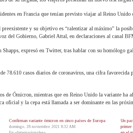
sidentes en Francia que tenían previsto viajar al Reino Unido
l preexistente y su objetivo es “ralentizar al máximo” la posi
avoz del Gobierno, Gabriel Attal, en declaraciones al canal B
 Shapps, expresó en Twitter, tras hablar con su homólogo gal
de 78.610 casos diarios de coronavirus, una cifra favorecida p
sos de Ómicron, mientras que en Reino Unido la variante ha af
ca oficial y la cepa está llamada a ser dominante en las próx
Confirman variante ómicron en cinco países de Europa
Un pac
domingo, 28 noviembre 2021 8:32 AM
primer
En «Internacionales»
en el 