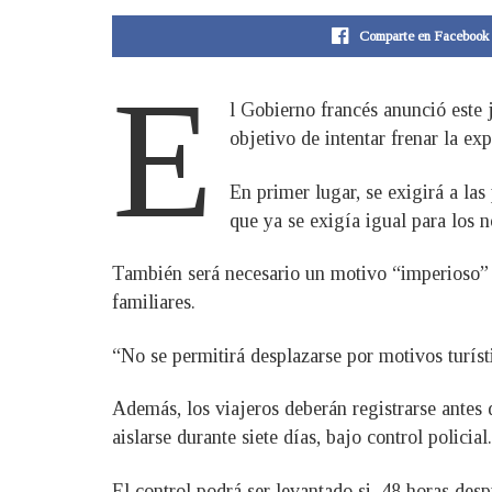
Comparte en Facebook
E
l Gobierno francés anunció este 
objetivo de intentar frenar la ex
En primer lugar, se exigirá a la
que ya se exigía igual para los 
También será necesario un motivo “imperioso” pa
familiares.
“No se permitirá desplazarse por motivos turísti
Además, los viajeros deberán registrarse antes 
aislarse durante siete días, bajo control policial.
El control podrá ser levantado si, 48 horas desp