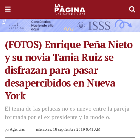
(FOTOS) Enrique Peña Nieto
y su novia Tania Ruiz se
disfrazan para pasar
desapercibidos en Nueva
York
El tema de las pelucas no es nuevo entre la pareja
formada por el ex presidente y la modelo.
por
Agencias
miércoles, 18 septiembre 2019 9:41 AM