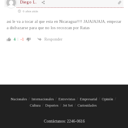
Diego L.
6 años atrás
asi le va a tocar al que esta en Nicaragua!!!! JAJAJAJAJA, empezar
a disfrazarse para que no los recozcan por Ratas
4
-1
Responder
Nacionales
Internacionales
Entrevistas
Empresarial
Opinión
Cultura
Deportes
Jet Set
Curiosidades
Contáctanos: 2246-0616