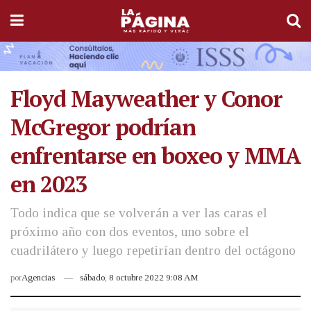
Floyd Mayweather y Conor
McGregor podrían
enfrentarse en boxeo y MMA
en 2023
Todo indica que se volverán a ver las caras el
próximo año con dos eventos, uno sobre el
cuadrilátero y luego repetirían dentro del octágono
por
Agencias
sábado, 8 octubre 2022 9:08 AM