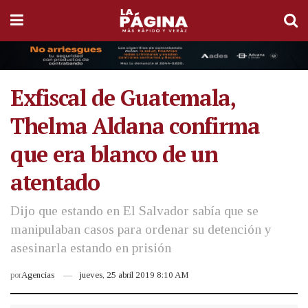
Exfiscal de Guatemala,
Thelma Aldana confirma
que era blanco de un
atentado
Dijo que estando en El Salvador sabía que se
manipulaban casos para ordenar su detención y
asesinarla estando en prisión
por
Agencias
jueves, 25 abril 2019 8:10 AM