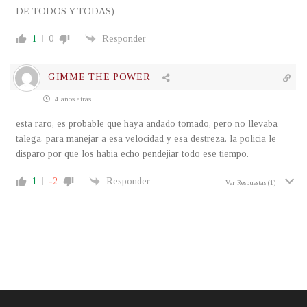
DE TODOS Y TODAS)
1
0
Responder
GIMME THE POWER
4 años atrás
esta raro, es probable que haya andado tomado, pero no llevaba
talega, para manejar a esa velocidad y esa destreza. la policia le
disparo por que los habia echo pendejiar todo ese tiempo.
1
-2
Responder
Ver Respuestas
(1)