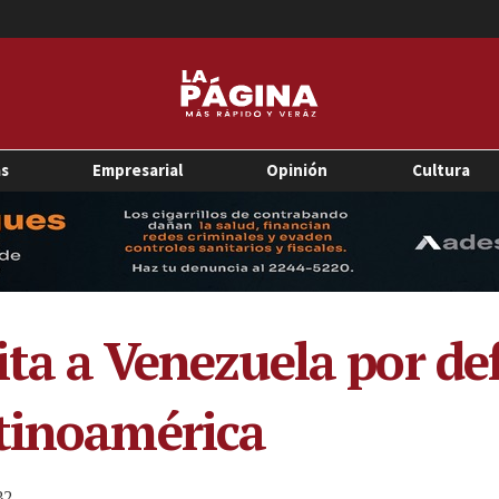
as
Empresarial
Opinión
Cultura
ita a Venezuela por de
atinoamérica
32