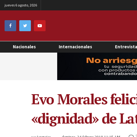
jueves 6 agosto, 2026
Nacionales
Internacionales
Entrevist
Evo Morales felic
«dignidad» de L
por
Agencias
domingo, 24 febrero 2019 11:15 AM