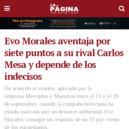
Evo Morales aventaja por
siete puntos a su rival Carlos
Mesa y depende de los
indecisos
De acuerdo al sondeo, aplicado por la
empresa Mercados y Muestras entre el 13 y el 20
de septiembre, cuando la campaña boliviana ha
estado marcada por un desastre ambiental, Evo
Morales consigue un respaldo de un 33 por ciento
de los encuestados,