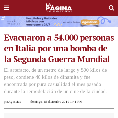
Evacuaron a 54.000 personas
en Italia por una bomba de
la Segunda Guerra Mundial
El artefacto, de un metro de largo y 500 kilos de
peso, contiene 40 kilos de dinamita y fue
encontrada por pura casualidad el mes pasado
durante la remodelación de un cine de la ciudad.
por
Agencias
domingo, 15 diciembre 2019 1:41 PM