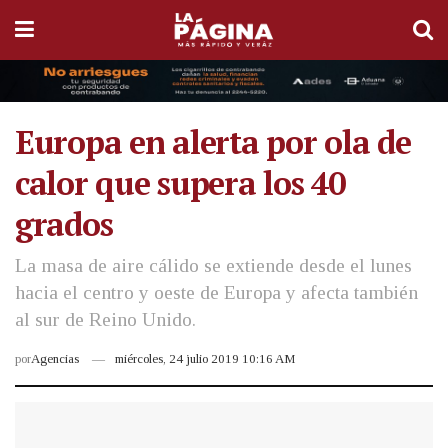
Europa en alerta por ola de
calor que supera los 40
grados
La masa de aire cálido se extiende desde el lunes
hacia el centro y oeste de Europa y afecta también
al sur de Reino Unido.
por
Agencias
miércoles, 24 julio 2019 10:16 AM