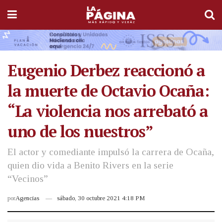
Eugenio Derbez reaccionó a
la muerte de Octavio Ocaña:
“La violencia nos arrebató a
uno de los nuestros”
El actor y comediante impulsó la carrera de Ocaña,
quien dio vida a Benito Rivers en la serie
“Vecinos”
por
Agencias
sábado, 30 octubre 2021 4:18 PM