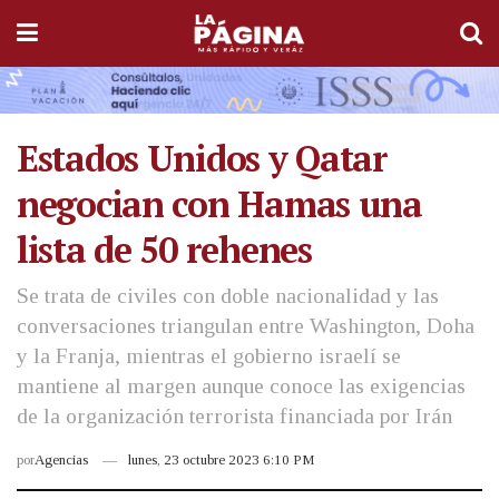
Estados Unidos y Qatar
negocian con Hamas una
lista de 50 rehenes
Se trata de civiles con doble nacionalidad y las
conversaciones triangulan entre Washington, Doha
y la Franja, mientras el gobierno israelí se
mantiene al margen aunque conoce las exigencias
de la organización terrorista financiada por Irán
por
Agencias
lunes, 23 octubre 2023 6:10 PM