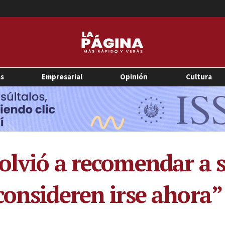
as
Empresarial
Opinión
Cultura
olvió a recomendar a 
consideren irse ahora”