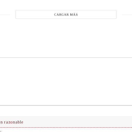
CARGAR MÁS
ón razonable
s