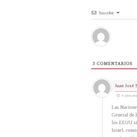
Suscribir
3
COMENTARIOS
Juan José 
8 años atrá
Las Naciones
General de 
los EEUU sie
Israel, cons