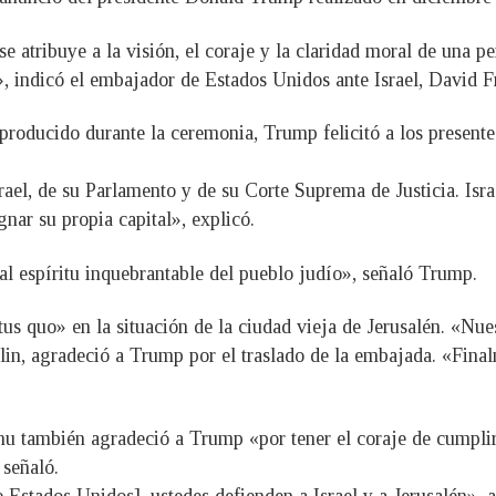
se atribuye a la visión, el coraje y la claridad moral de una
», indicó el embajador de Estados Unidos ante Israel, David 
oducido durante la ceremonia, Trump felicitó a los presente
rael, de su Parlamento y de su Corte Suprema de Justicia. Isr
gnar su propia capital», explicó.
al espíritu inquebrantable del pueblo judío», señaló Trump.
tus quo» en la situación de la ciudad vieja de Jerusalén. «Nue
ivlin, agradeció a Trump por el traslado de la embajada. «Fin
hu también agradeció a Trump «por tener el coraje de cumplir
señaló.
stados Unidos], ustedes defienden a Israel y a Jerusalén», 