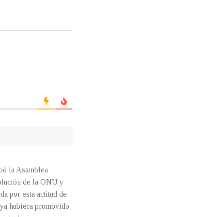
obó la Asamblea
olución de la ONU y
a por esta actitud de
a ya hubiera promovido