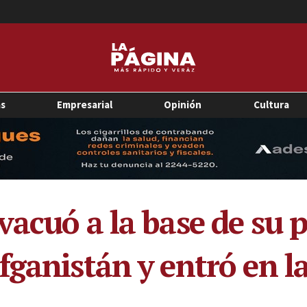
as
Empresarial
Opinión
Cultura
vacuó a la base de su 
ganistán y entró en la 