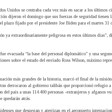
ados Unidos se centraba cada vez más en sacar a los últimos 
ación dijeron el domingo que sus fuerzas de seguridad tienen
el plazo fijado por el presidente Joe Biden para el martes 31 
 ya extraordinariamente peligrosa en estos últimos días”, di
 fue evacuada “la base del personal diplomático” y una segund
iones sobre el estado del enviado Ross Wilson, máximo repres
uación más grandes de la historia, marcó el final de la misió
n derrocaron al gobierno talibán que proporcionó refugio a l
 del país a unas 114.400 personas -extranjeros y afganos vul
e quedarán atrás.
nidenses que despegan y aterrizan en el aeropuerto internacio