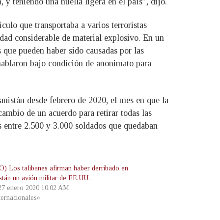
 y teniendo una huella ligera en el país”, dijo.
ulo que transportaba a varios terroristas
idad considerable de material explosivo. En un
s que pueden haber sido causadas por las
 hablaron bajo condición de anonimato para
anistán desde febrero de 2020, el mes en que la
cambio de un acuerdo para retirar todas las
os entre 2.500 y 3.000 soldados que quedaban
) Los talibanes afirman haber derribado en
stán un avión militar de EE.UU.
 27 enero 2020 10:02 AM
ternacionales»