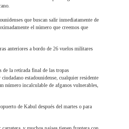
cano.
dounidenses que buscan salir inmediatamente de
aproximadamente el número que creemos que
as anteriores a bordo de 26 vuelos militares
e la retirada final de las tropas
 ciudadano estadounidense, cualquier residente
un número incalculable de afganos vulnerables,
ropuerto de Kabul después del martes o para
 carretera, y muchos países tienen frontera con