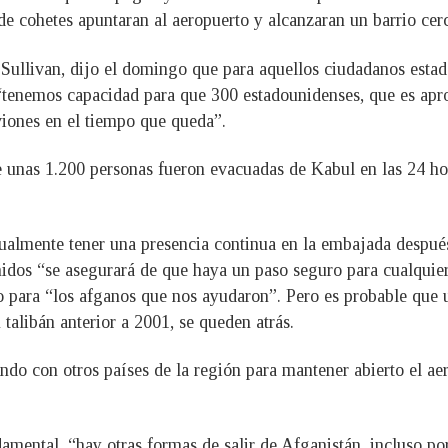
 de cohetes apuntaran al aeropuerto y alcanzaran un barrio cer
 Sullivan, dijo el domingo que para aquellos ciudadanos esta
, “tenemos capacidad para que 300 estadounidenses, que es 
viones en el tiempo que queda”.
 unas 1.200 personas fueron evacuadas de Kabul en las 24 hor
almente tener una presencia continua en la embajada después d
idos “se asegurará de que haya un paso seguro para cualquier
 para “los afganos que nos ayudaron”. Pero es probable que 
talibán anterior a 2001, se queden atrás.
ndo con otros países de la región para mantener abierto el ae
mental, “hay otras formas de salir de Afganistán, incluso por