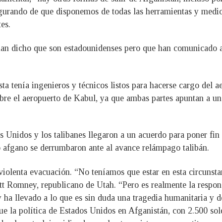
gurando de que disponemos de todas las herramientas y medios 
es.
n dicho que son estadounidenses pero que han comunicado a
ta tenía ingenieros y técnicos listos para hacerse cargo del a
obre el aeropuerto de Kabul, ya que ambas partes apuntan a un
s Unidos y los talibanes llegaron a un acuerdo para poner fin 
o afgano se derrumbaron ante al avance relámpago talibán.
iolenta evacuación. “No teníamos que estar en esta circunstanc
tt Romney, republicano de Utah. “Pero es realmente la respons
 ha llevado a lo que es sin duda una tragedia humanitaria y de
 la política de Estados Unidos en Afganistán, con 2.500 sold