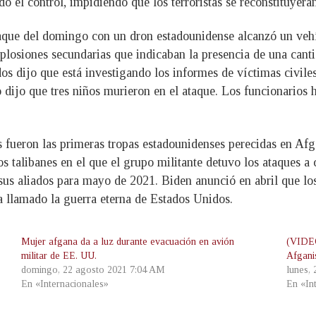
el control, impidiendo que los terroristas se reconstituyeran,
aque del domingo con un dron estadounidense alcanzó un vehíc
xplosiones secundarias que indicaban la presencia de una cant
 dijo que está investigando los informes de víctimas civile
 dijo que tres niños murieron en el ataque. Los funcionarios
 fueron las primeras tropas estadounidenses perecidas en Afg
 talibanes en el que el grupo militante detuvo los ataques a 
y sus aliados para mayo de 2021. Biden anunció en abril que l
a llamado la guerra eterna de Estados Unidos.
Mujer afgana da a luz durante evacuación en avión
(VIDEO
militar de EE. UU.
Afgani
domingo, 22 agosto 2021 7:04 AM
lunes,
En «Internacionales»
En «In