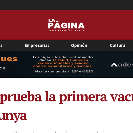
as
Empresarial
Opinión
Cultura
prueba la primera vac
gunya