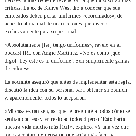
Pero es la más reciente revelación la que ha suscitado las
críticas. La ex de Kanye West dio a conocer que sus
empleados deben portar uniformes «coordinados», de
acuerdo al manual de instrucciones que diseñó
exclusivamente para su personal.
«Absolutamente [les] tengo uniformes», reveló en el
podcast IRL con Angie Martínez. «No es como [que
digo] ‘hey este es tu uniforme’. Son simplemente gamas
de colores».
La socialité aseguró que antes de implementar esta regla,
discutió la idea con su personal para obtener su opinión
y, aparentemente, todos lo aceptaron.
«Mi casa es tan zen, así que le pregunté a todos cómo se
sentían con eso y en realidad todos dijeron ‘Esto haría
nuestra vida mucho más fácil'», explicó. «Y una vez que
todos aceptaron y pensaron que sería más fácil para