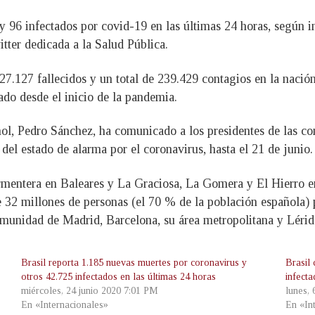
 y 96 infectados por covid-19 en las últimas 24 horas, según
itter dedicada a la Salud Pública.
.127 fallecidos y un total de 239.429 contagios en la nació
do desde el inicio de la pandemia.
ñol, Pedro Sánchez, ha comunicado a los presidentes de las 
del estado de alarma por el coronavirus, hasta el 21 de junio.
ormentera en Baleares y La Graciosa, La Gomera y El Hierro en 
e 32 millones de personas (el 70 % de la población española) p
munidad de Madrid, Barcelona, su área metropolitana y Lérida
Brasil reporta 1.185 nuevas muertes por coronavirus y
Brasil
otros 42.725 infectados en las últimas 24 horas
infect
miércoles, 24 junio 2020 7:01 PM
lunes, 
En «Internacionales»
En «In