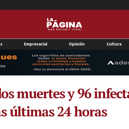
as
Empresarial
Opinión
Cultura
dos muertes y 96 infec
as últimas 24 horas