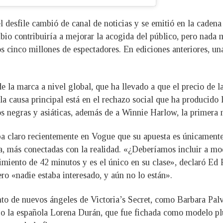
el desfile cambió de canal de noticias y se emitió en la cad
bio contribuiría a mejorar la acogida del público, pero nada m
os cinco millones de espectadores. En ediciones anteriores, u
de la marca a nivel global, que ha llevado a que el precio de 
 la causa principal está en el rechazo social que ha producido 
s negras y asiáticas, además de a Winnie Harlow, la primera m
 claro recientemente en Vogue que su apuesta es únicamente p
za, más conectadas con la realidad. «¿Deberíamos incluir a mo
nimiento de 42 minutos y es el único en su clase», declaró Ed
ro «nadie estaba interesado, y aún no lo están».
 de nuevos ángeles de Victoria’s Secret, como Barbara Palvi
 o la española Lorena Durán, que fue fichada como modelo plus