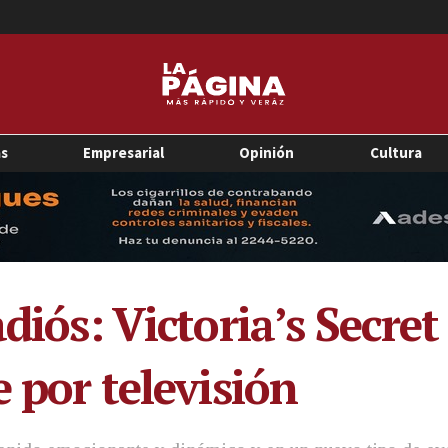
as
Empresarial
Opinión
Cultura
diós: Victoria’s Secret
e por televisión