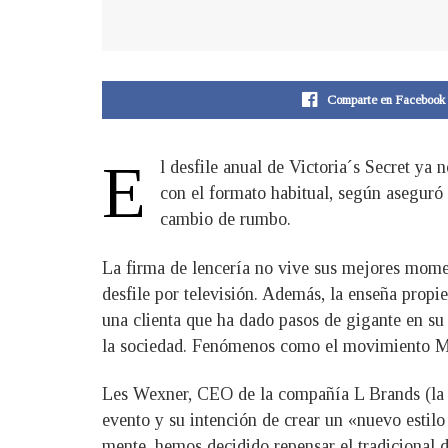
Comparte en Facebook
E
l desfile anual de Victoria´s Secret ya
con el formato habitual, según aseguró
cambio de rumbo.
La firma de lencería no vive sus mejores momen
desfile por televisión. Además, la enseña propi
una clienta que ha dado pasos de gigante en su 
la sociedad. Fenómenos como el movimiento Me
Les Wexner, CEO de la compañía L Brands (la ca
evento y su intención de crear un «nuevo esti
mente, hemos decidido repensar el tradicional d