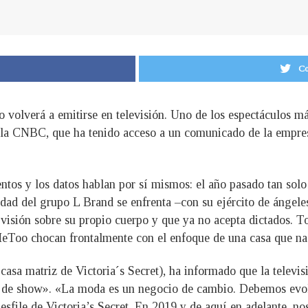
Co
 no volverá a emitirse en televisión. Uno de los espectáculos
 la CNBC, que ha tenido acceso a un comunicado de la empresa
tos y los datos hablan por sí mismos: el año pasado tan solo 
edad del grupo L Brand se enfrenta –con su ejército de ángele
visión sobre su propio cuerpo y que ya no acepta dictados. To
Too chocan frontalmente con el enfoque de una casa que na
sa matriz de Victoria´s Secret), ha informado que la televis
lo de show». «La moda es un negocio de cambio. Debemos evol
esfile de Victoria’s Secret. En 2019 y de aquí en adelante, no