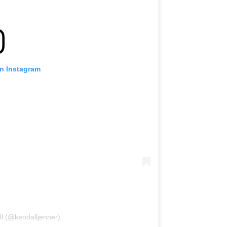
on Instagram
ll (@kendalljenner)