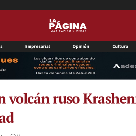
as
Empresarial
Opinión
Cultura
n volcán ruso Krashen
dad
0
AM